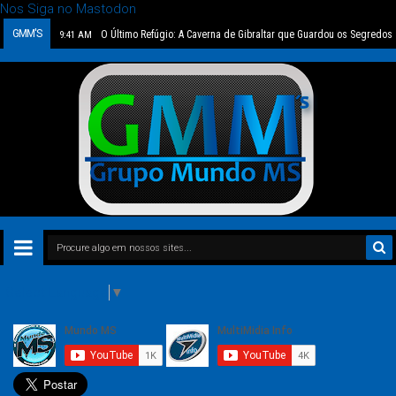
Nos Siga no Mastodon
GMM'S
O Último Refúgio: A Caverna de Gibraltar que Guardou os Segredos
9:41 AM
Select Language
▼