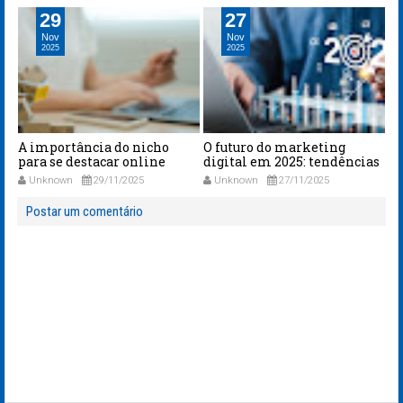
29
27
Nov
Nov
2025
2025
A importância do nicho
O futuro do marketing
O 
para se destacar online
digital em 2025: tendências
O 
que já estão acontecendo
sa
Unknown
29/11/2025
Unknown
27/11/2025
Postar um comentário