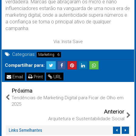
verdadeira. Marcas que abraçaram os micro e nano
influenciadores estarão na vanguarda de uma nova era de
marketing digital, onde a autenticidade supera números e
a confiança se torna o principal ativo de qualquer
campanha.
Via: Insta Save
Categorias:
Marketing
Compartilhar para:
Email
Print
URL
Próxima
Tendências de Marketing Digital para Ficar de Olho em
2025
Anterior
Arquitetura e Sustentabilidade Social
Links Semelhantes